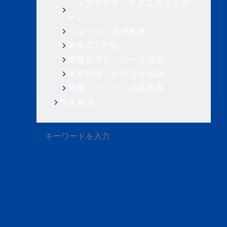
ヘルプデスク・テクニカルサポ
ート
リユース・環境配慮
教育ICT支援
業務効率化・ツール活用
業界動向・お役立ち知識
運用ノウハウ・品質改善
技術解説