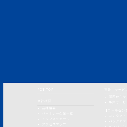
PCT TOP
事業・サービ
課題からサ
会社概要
事業サービ
会社概要
【コールセン
パートナー企業一覧
コンタクト
トップメッセージ
バックオフ
アクセスマップ
インバウン