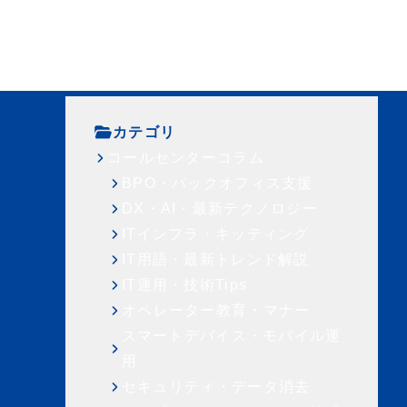
コラム
会社概要
採用情報
お問い合わせ
カテゴリ
コールセンターコラム
BPO・バックオフィス支援
DX・AI・最新テクノロジー
ITインフラ・キッティング
IT用語・最新トレンド解説
IT運用・技術Tips
オペレーター教育・マナー
スマートデバイス・モバイル運
用
セキュリティ・データ消去