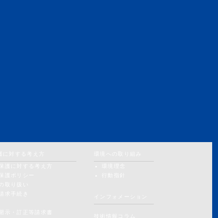
護に対する考え方
環境への取り組み
保護に対する考え方
環境理念
保護ポリシー
行動指針
の取り扱い
請求手続き
インフォメーション
開示・訂正等請求書
技術情報コラム