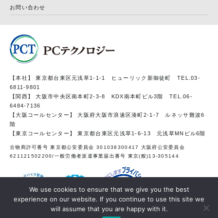
お問い合わせ
【本社】 東京都台東区元浅草1-1-1 ヒューリック新御徒町 TEL.03-
6811-9801
【関西】 大阪市中央区南本町2-3-8 KDX南本町ビル3階 TEL.06-
6484-7136
【大阪コールセンター】 大阪府大阪市浪速区湊町2-1-7 ルネッサ難波6
階
【東京コールセンター】 東京都台東区元浅草1-6-13 元浅草MNビル6階
古物商許可番号 東京都公安委員会 301038300417 大阪府公安委員会
621121502200/一般労働者派遣事業届出番号 東京(般)13-305144
We use cookies to ensure that we give you the best
experience on our website. If you continue to use this site we
お問い合わせは
will assume that you are happy with it.
こちらから