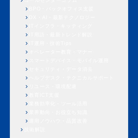
コールセンターコラム
BPO・バックオフィス支援
DX・AI・最新テクノロジー
ITインフラ・キッティング
IT用語・最新トレンド解説
IT運用・技術Tips
オペレーター教育・マナー
スマートデバイス・モバイル運用
セキュリティ・データ消去
ヘルプデスク・テクニカルサポート
リユース・環境配慮
教育ICT支援
業務効率化・ツール活用
業界動向・お役立ち知識
運用ノウハウ・品質改善
技術解説