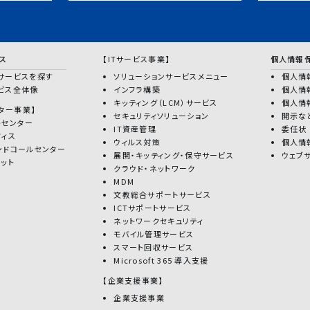
ス
【ITサービス事業】
個人情報
サービスを探す
ソリューションサービスメニュー
個人情
ビス全体像
インフラ構築
個人情
キッティング（LCM）サービス
個人情
ター事業】
セキュリティソリューション
開示な
トセンター
IT資産管理
委任状
フィス
ウィルス対策
個人情
ンドコールセンター
展開・キッティング・保守サービス
ウェブ
ボット
クラウド・ネットワーク
MDM
文教総合サポートサービス
ICTサポートサービス
ネットワークセキュリティ
モバイル管理サービス
スマート回収サービス
Microsoft 365 導入支援
【企業支援事業】
企業支援事業