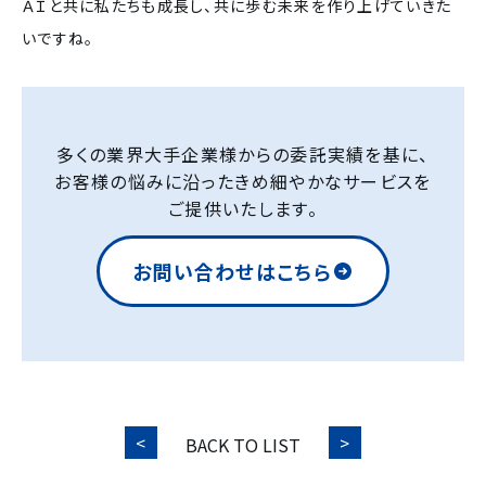
ＡＩと共に私たちも成長し、共に歩む未来を作り上げていきた
いですね。
多くの業界大手企業様からの委託実績を基に、
お客様の悩みに沿ったきめ細やかなサービスを
ご提供いたします。
お問い合わせはこちら
ストレスを溜めない！コールセンターでできる簡単セルフケア3選
BACK TO LIST