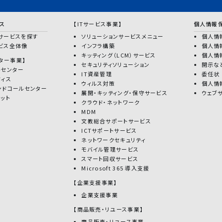
ス
【ITサービス事業】
個人情報
サービスを探す
ソリューションサービスメニュー
個人情
ビス全体像
インフラ構築
個人情
キッティング（LCM）サービス
個人情
ター事業】
セキュリティソリューション
開示な
トセンター
IT資産管理
委任状
フィス
ウィルス対策
個人情
ンドコールセンター
展開・キッティング・保守サービス
ウェブ
ボット
クラウド・ネットワーク
MDM
文教総合サポートサービス
ICTサポートサービス
ネットワークセキュリティ
モバイル管理サービス
スマート回収サービス
Microsoft 365 導入支援
【企業支援事業】
企業支援事業
【商品販売・リユース事業】
商品販売・リユース事業