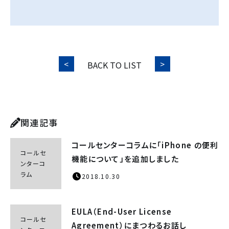
質問に答えるってむずかしい？——まずはYES/NO、でも一言理由も
BACK TO LIST
関連記事
コールセンターコラムに「iPhone の便利
コールセ
機能について」を追加しました
ンターコ
ラム
2018.10.30
EULA（End-User License
コールセ
Agreement）にまつわるお話し