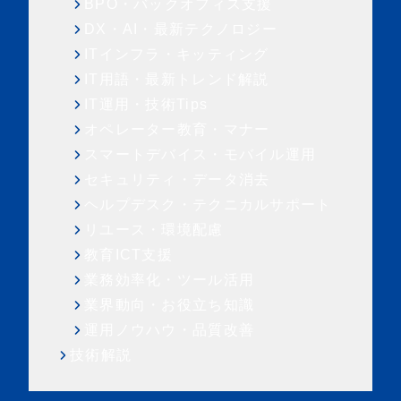
BPO・バックオフィス支援
DX・AI・最新テクノロジー
ITインフラ・キッティング
IT用語・最新トレンド解説
IT運用・技術Tips
オペレーター教育・マナー
スマートデバイス・モバイル運用
セキュリティ・データ消去
ヘルプデスク・テクニカルサポート
リユース・環境配慮
教育ICT支援
業務効率化・ツール活用
業界動向・お役立ち知識
運用ノウハウ・品質改善
技術解説